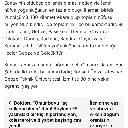
Sanayinin oldukça gelişmiş olması nedeniyle İzmit
nüfus yoğunluğunun en fazla olduğu illerden biridir.
Yüzölçümü 480 kilometrekare olup toplam nüfusu 1
milyon 907 bindir. İlde toplam 12 ilçe bulunmaktadır. Bu
ilçeler İzmit, Gebze, Başiskele, Derince, Çayırova,
Dilovası, Darıca, Kartepe, Kandıra, Çayırova ve
Karamürsel'dir. Nüfus yoğunluğunun en fazla olduğu
ilçeler Gebze ve Gölcük'tür.
Kocaeli aynı zamanda “öğrenci şehri” olarak da anılıyor.
Şehirde iki kolej bulunmaktadır; Kocaeli Üniversitesi ve
Gebze Teknik Üniversitesi. İzmit'te 80 bine yakın
öğrenci yaşıyor.
← Doktoru “Ömür boyu ilaç
İleri anne yaşı
kullanacaksın” dedi! Böylece 78
ve obezite
yaşındaki bir kişi hipertansiyon,
erken doğum
kolesterol ve diyabet başlangıcını
oranlarını
yendi
artırıyor →