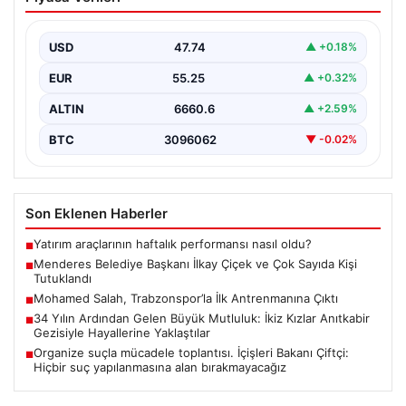
ve Çok Sayıda Kişi Tutuklandı
İzmir’in Menderes ilçesinde gerçekleşen geniş çaplı bir
soruşturma kapsamında, Belediye Başkanı İlkay Çiçek
USD
47.74
▲ +0.18%
ve…
EUR
55.25
▲ +0.32%
ALTIN
6660.6
▲ +2.59%
BTC
3096062
▼ -0.02%
Son Eklenen Haberler
Yatırım araçlarının haftalık performansı nasıl oldu?
■
Menderes Belediye Başkanı İlkay Çiçek ve Çok Sayıda Kişi
■
Tutuklandı
Mohamed Salah, Trabzonspor’la İlk Antrenmanına Çıktı
■
34 Yılın Ardından Gelen Büyük Mutluluk: İkiz Kızlar Anıtkabir
■
Gezisiyle Hayallerine Yaklaştılar
Organize suçla mücadele toplantısı. İçişleri Bakanı Çiftçi:
■
Hiçbir suç yapılanmasına alan bırakmayacağız