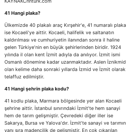
KAYNAK
Cnnturk.com
41 Hangi plaka?
Ülkemizde 40 plakalı araç Kırşehir'e, 41 numaralı plaka
ise Kocaeli'ye aittir. Kocaeli, halifelik ve saltanatın
kaldırılması ve cumhuriyetin ilanından sonra il haline
gelen Türkiye'nin en büyük şehirlerinden biridir. 1924
yılında il olan kent İzmit adıyla da anılıyor. İzmit ismi
Osmanlı dönemine kadar uzanmaktadır. Aslen İznikmid
olan kelime daha sonraki yıllarda İzmid ve İzmit olarak
telaffuz edilmiştir.
41 Hangi şehrin plaka kodu?
41 kodlu plaka, Marmara bölgesinde yer alan Kocaeli
şehrine aittir. İstanbul sınırındaki İzmit'te hem sanayi
hem de tarım gelişmiştir. Çevredeki diğer iller ise
Sakarya, Bursa ve Yalova'dır. İzmit'te sanayi ve tarımın
yanı sıra madencilik de gelişmiştir. En çok çıkarılan